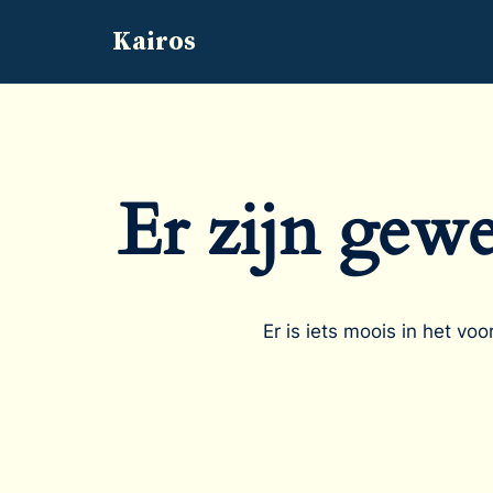
Kairos
Ga
naar
de
inhoud
Er zijn gewe
Er is iets moois in het v