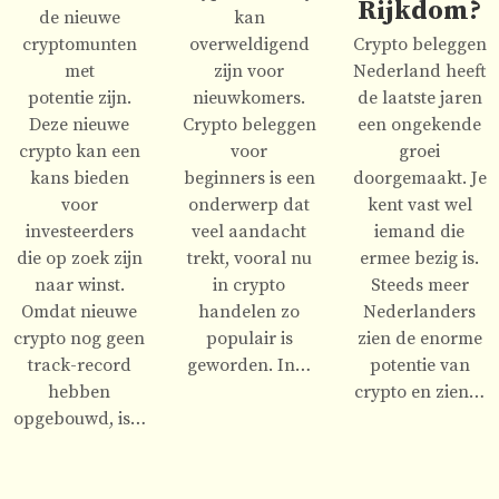
Rijkdom?
de nieuwe
kan
cryptomunten
overweldigend
Crypto beleggen
met
zijn voor
Nederland heeft
potentie zijn.
nieuwkomers.
de laatste jaren
Deze nieuwe
Crypto beleggen
een ongekende
crypto kan een
voor
groei
kans bieden
beginners is een
doorgemaakt. Je
voor
onderwerp dat
kent vast wel
investeerders
veel aandacht
iemand die
die op zoek zijn
trekt, vooral nu
ermee bezig is.
naar winst.
in crypto
Steeds meer
Omdat nieuwe
handelen zo
Nederlanders
crypto nog geen
populair is
zien de enorme
track-record
geworden. In…
potentie van
hebben
crypto en zien…
opgebouwd, is…