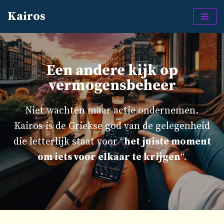
Kairos
Ga
naar
de
inhoud
Een andere kijk op
vermogensbeheer
Niet wachten maar actie ondernemen.
Kairos is de Griekse god van de gelegenheid
die letterlijk staat voor “
het juiste moment
om iets voor elkaar te krijgen
“.